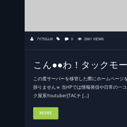
7Y75SJJX
0
2661 VIEWS
こん●●わ！タックモ
この度サーバーを移管した際にホームページを
捗りませんｗ 当HPでは情報発信や日常の一
ク屋系Youtuber[TACチ […]
MORE