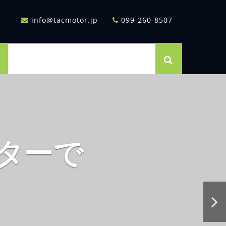
info@tacmotor.jp
099-260-8507
ターで